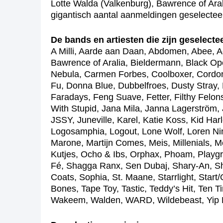
Lotte Walda (Valkenburg), Bawrence of Arali
gigantisch aantal aanmeldingen geselecteer
De bands en artiesten die zijn geselect
A Milli, Aarde aan Daan, Abdomen, Abee, 
Bawrence of Aralia, Bieldermann, Black O
Nebula, Carmen Forbes, Coolboxer, Cordon
Fu, Donna Blue, Dubbelfroes, Dusty Stray, E
Faradays, Feng Suave, Fetter, Filthy Felon
With Stupid, Jana Mila, Janna Lagerström,
JSSY, Juneville, Karel, Katie Koss, Kid Har
Logosamphia, Logout, Lone Wolf, Loren Ni
Marone, Martijn Comes, Meis, Millenials,
Kutjes, Ocho & Ibs, Orphax, Phoam, Playgr
Fé, Shagga Ranx, Sen Dubaj, Shary-An, S
Coats, Sophia, St. Maane, Starrlight, Start
Bones, Tape Toy, Tastic, Teddy’s Hit, Ten T
Wakeem, Walden, WARD, Wildebeast, Yip R