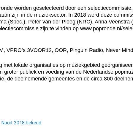
nde worden geselecteerd door een selectiecommissie, d
rkzaam zijn in de muzieksector. In 2018 werd deze commis
a (Spec.), Peter van der Ploeg (NRC), Anna Veenstra (
electiecommissie zijn te vinden op www.popronde.nl/sel
, VPRO’s 3VOOR12, OOR, Pinguin Radio, Never Mind The
met lokale organisaties op muziekgebied georganiseerd
en groter publiek en voeding van de Nederlandse popmu
tie, de deelnemende gemeentes en de circa 800 deelnem
of Nooit 2018 bekend