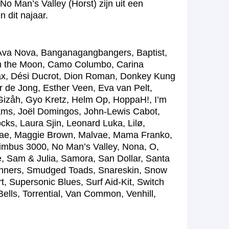
o Man’s Valley (Horst) zijn uit een
 dit najaar.
 Ava Nova, Banganagangbangers, Baptist,
 on the Moon, Camo Columbo, Carina
ax, Dési Ducrot, Dion Roman, Donkey Kung
er de Jong, Esther Veen, Eva van Pelt,
 Gizåh, Gyo Kretz, Helm Op, HoppaH!, I’m
Jams, Joël Domingos, John-Lewis Cabot,
cks, Laura Sjin, Leonard Luka, Lilø,
 Mae, Maggie Brown, Malvae, Mama Franko,
imbus 3000, No Man’s Valley, Nona, O,
, Sam & Julia, Samora, San Dollar, Santa
unners, Smudged Toads, Snareskin, Snow
t, Supersonic Blues, Surf Aid-Kit, Switch
Bells, Torrential, Van Common, Venhill,