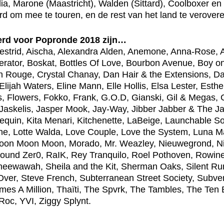
a, Marone (Maastricht), Walden (Sittard), Coolboxer en N
d om mee te touren, en de rest van het land te veroveren
eerd voor Popronde 2018 zijn…
Aestrid, Aischa, Alexandra Alden, Anemone, Anna-Rose,
perator, Boskat, Bottles Of Love, Bourbon Avenue, Boy
 Rouge, Crystal Chanay, Dan Hair & the Extensions, D
lijah Waters, Eline Mann, Elle Hollis, Elsa Lester, Esth
s, Flowers, Fokko, Frank, G.O.D, Gianski, Gil & Megas,
 Jaskelis, Jasper Mook, Jay-Way, Jibber Jabber & The 
lequin, Kita Menari, Kitchenette, LaBeige, Launchable So
ne, Lotte Walda, Love Couple, Love the System, Luna
 Moon Moon Moon, Morado, Mr. Weazley, Nieuwegrond, N
ound Zer0, RaIK, Rey Tranquilo, Roel Pothoven, Rowine
heewawah, Sheila and the Kit, Sherman Oaks, Silent R
/Over, Steve French, Subterranean Street Society, Subver
imes A Million, Thaïti, The Spvrk, The Tambles, The Ten 
oc, YVI, Ziggy Splynt.