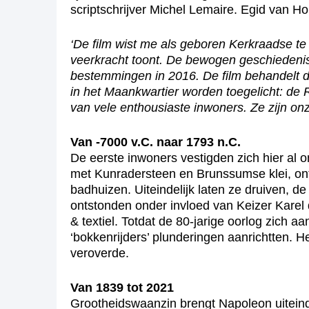
scriptschrijver Michel Lemaire. Egid van Ho
‘De film wist me als geboren Kerkraadse te r
veerkracht toont. De bewogen geschiedenis v
bestemmingen in 2016. De film behandelt de
in het Maankwartier worden toegelicht: de 
van vele enthousiaste inwoners. Ze zijn on
Van -7000 v.C. naar 1793 n.C.
De eerste inwoners vestigden zich hier al 
met Kunradersteen en Brunssumse klei, ont
badhuizen. Uiteindelijk laten ze druiven, 
ontstonden onder invloed van Keizer Karel 
& textiel. Totdat de 80-jarige oorlog zich
‘bokkenrijders’ plunderingen aanrichtten. 
veroverde.
Van 1839 tot 2021
Grootheidswaanzin brengt Napoleon uiteinde