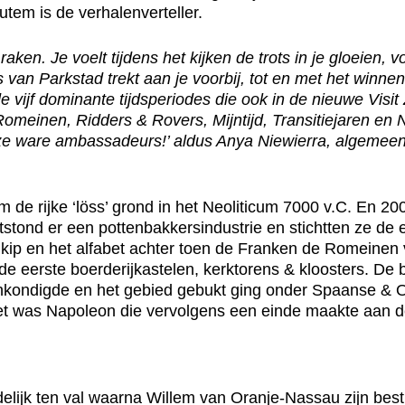
utem is de verhalenverteller.
aken. Je voelt tijdens het kijken de trots in je gloeien,
an Parkstad trekt aan je voorbij, tot en met het winnen
 vijf dominante tijdsperiodes die ook in de nieuwe Vis
Romeinen, Ridders & Rovers, Mijntijd, Transitiejaren en 
ze ware ambassadeurs!’ aldus Anya Niewierra, algemeen 
om de rijke ‘löss’ grond in het Neoliticum 7000 v.C. En
stond er een pottenbakkersindustrie en stichtten ze de
de kip en het alfabet achter toen de Franken de Romein
de eerste boerderijkastelen, kerktorens & kloosters. De
 aankondigde en het gebied gebukt ging onder Spaanse & 
Het was Napoleon die vervolgens een einde maakte aan de
lijk ten val waarna Willem van Oranje-Nassau zijn best