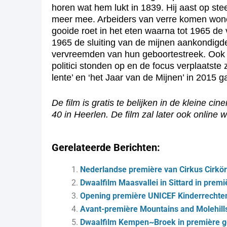
horen wat hem lukt in 1839. Hij aast op st
meer mee. Arbeiders van verre komen wone
gooide roet in het eten waarna tot 1965 de
1965 de sluiting van de mijnen aankondigd
vervreemden van hun geboortestreek. Ook de
politici stonden op en de focus verplaatste
lente’ en ‘het Jaar van de Mijnen’ in 2015 g
De film is gratis te belijken in de kleine 
40 in Heerlen. De film zal later ook online
Gerelateerde Berichten:
Nederlandse première van Cirkus Cirkör
Dwaalfilm Maasvallei in Sittard in prem
Opening première UNICEF Kinderrechten
Avant-première Mountains and Molehill
Dwaalfilm Kempen~Broek in première 