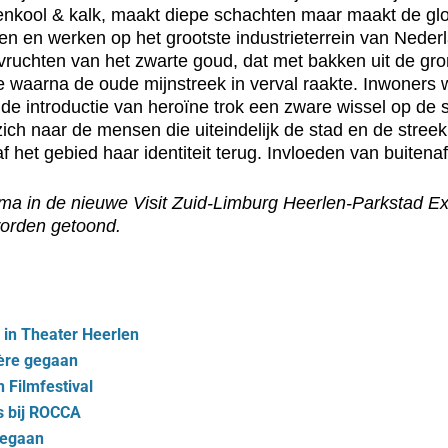
eenkool & kalk, maakt diepe schachten maar maakt de glor
n en werken op het grootste industrieterrein van Nede
 vruchten van het zwarte goud, dat met bakken uit de gr
e waarna de oude mijnstreek in verval raakte. Inwoners
 introductie van heroïne trok een zware wissel op de s
 zich naar de mensen die uiteindelijk de stad en de stre
af het gebied haar identiteit terug. Invloeden van buitena
cinema in de nieuwe Visit Zuid-Limburg Heerlen-Parkstad 
 worden getoond.
 in Theater Heerlen
ière gegaan
 Filmfestival
s bij ROCCA
gegaan