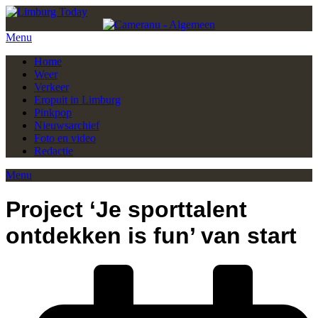
Menu
Home
Weer
Verkeer
Eropuit in Limburg
Pinkpop
Nieuwsarchief
Foto en video
Redactie
Menu
Project ‘Je sporttalent
ontdekken is fun’ van start