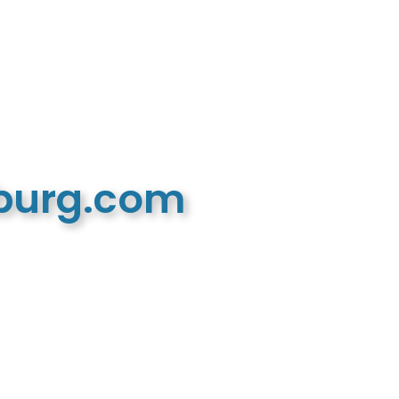
mburg.com
n recreatieve website