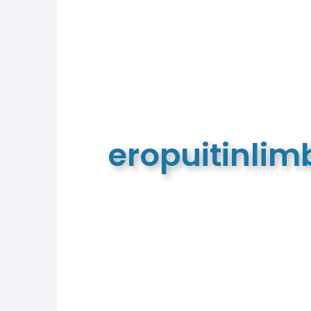
eropuitinli
De meest complete toeristische e
van Limburg en de euregio!