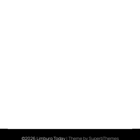
©2026 Limburg Today
| Theme by
SuperbThemes