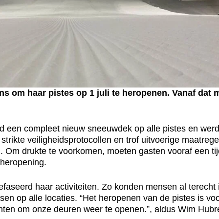
m haar pistes op 1 juli te heropenen. Vanaf dat 
d een compleet nieuw sneeuwdek op alle pistes en w
rikte veiligheidsprotocollen en trof uitvoerige maatrege
d. Om drukte te voorkomen, moeten gasten vooraf een tijd
 heropening.
aseerd haar activiteiten. Zo konden mensen al terecht 
en op alle locaties. “Het heropenen van de pistes is v
achten om onze deuren weer te openen.”, aldus Wim Hu