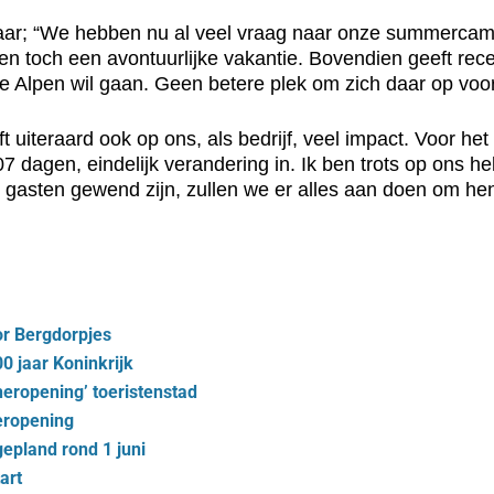
 jaar; “We hebben nu al veel vraag naar onze summerca
en toch een avontuurlijke vakantie. Bovendien geeft re
e Alpen wil gaan. Geen betere plek om zich daar op voor
t uiteraard ook op ons, als bedrijf, veel impact. Voor h
 dagen, eindelijk verandering in. Ik ben trots op ons he
gasten gewend zijn, zullen we er alles aan doen om hen
or Bergdorpjes
0 jaar Koninkrijk
heropening’ toeristenstad
heropening
pland rond 1 juni
art