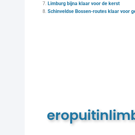
Limburg bijna klaar voor de kerst
Schinveldse Bossen-routes klaar voor g
eropuitinli
De meest complete toeristische e