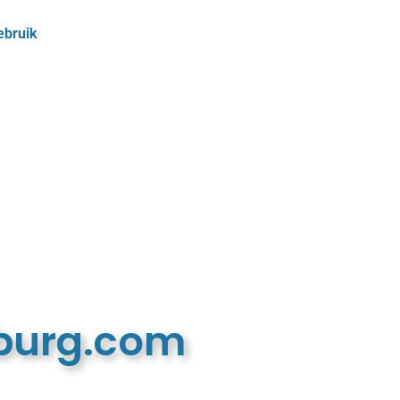
ebruik
mburg.com
n recreatieve website