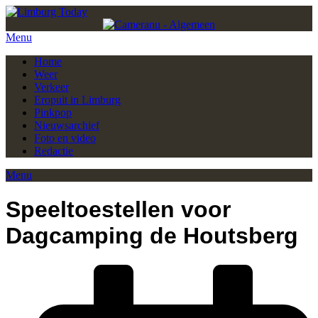
Menu
Home
Weer
Verkeer
Eropuit in Limburg
Pinkpop
Nieuwsarchief
Foto en video
Redactie
Menu
Speeltoestellen voor
Dagcamping de Houtsberg