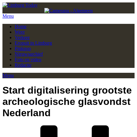
Menu
Home
Weer
Verkeer
Eropuit in Limburg
Pinkpop
Nieuwsarchief
Foto en video
Redactie
Menu
Start digitalisering grootste
archeologische glasvondst
Nederland