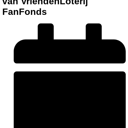
van VriendenLoterij
FanFonds