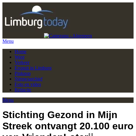
Menu
Home
Weer
Verkeer
Eropuit in Limburg
Pinkpop
Nieuwsarchief
Foto en video
Redactie
Menu
Stichting Gezond in Mijn
Streek ontvangt 20.100 euro