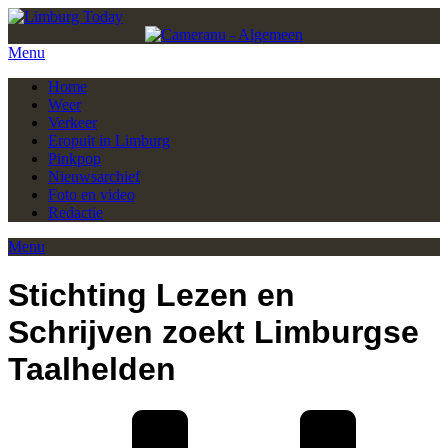
Menu
Home
Weer
Verkeer
Eropuit in Limburg
Pinkpop
Nieuwsarchief
Foto en video
Redactie
Menu
Stichting Lezen en
Schrijven zoekt Limburgse
Taalhelden