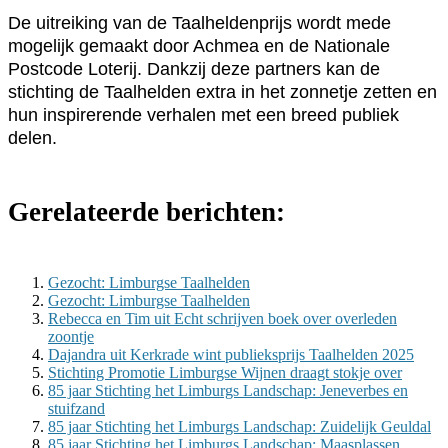
De uitreiking van de Taalheldenprijs wordt mede
mogelijk gemaakt door Achmea en de Nationale
Postcode Loterij. Dankzij deze partners kan de
stichting de Taalhelden extra in het zonnetje zetten en
hun inspirerende verhalen met een breed publiek
delen.
Gerelateerde berichten:
Gezocht: Limburgse Taalhelden
Gezocht: Limburgse Taalhelden
Rebecca en Tim uit Echt schrijven boek over overleden
zoontje
Dajandra uit Kerkrade wint publieksprijs Taalhelden 2025
Stichting Promotie Limburgse Wijnen draagt stokje over
85 jaar Stichting het Limburgs Landschap: Jeneverbes en
stuifzand
85 jaar Stichting het Limburgs Landschap: Zuidelijk Geuldal
85 jaar Stichting het Limburgs Landschap: Maasplassen