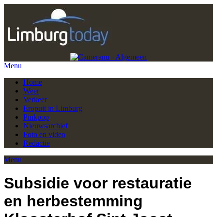
Menu
Home
Weer
Verkeer
Eropuit in Limburg
Pinkpop
Nieuwsarchief
Foto en video
Redactie
Menu
Subsidie voor restauratie
en herbestemming