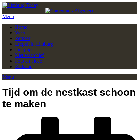
Menu
Home
Weer
Verkeer
Eropuit in Limburg
Pinkpop
Nieuwsarchief
Foto en video
Redactie
Menu
Tijd om de nestkast schoon
te maken