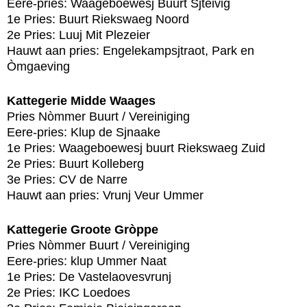
Eere-pries: Waageboewesj Buurt Sjteivig
1e Pries: Buurt Riekswaeg Noord
2e Pries: Luuj Mit Plezeier
Hauwt aan pries: Engelekampsjtraot, Park en
Òmgaeving
Kattegerie Midde Waages
Pries Nòmmer Buurt / Vereiniging
Eere-pries: Klup de Sjnaake
1e Pries: Waageboewesj buurt Riekswaeg Zuid
2e Pries: Buurt Kolleberg
3e Pries: CV de Narre
Hauwt aan pries: Vrunj Veur Ummer
Kattegerie Groote Gròppe
Pries Nòmmer Buurt / Vereiniging
Eere-pries: klup Ummer Naat
1e Pries: De Vastelaovesvrunj
2e Pries: IKC Loedoes