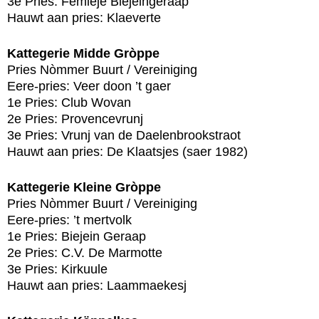
3e Pries: Femieje Biejeingeraap
Hauwt aan pries: Klaeverte
Kattegerie Midde Gròppe
Pries Nòmmer Buurt / Vereiniging
Eere-pries: Veer doon ’t gaer
1e Pries: Club Wovan
2e Pries: Provencevrunj
3e Pries: Vrunj van de Daelenbrookstraot
Hauwt aan pries: De Klaatsjes (saer 1982)
Kattegerie Kleine Gròppe
Pries Nòmmer Buurt / Vereiniging
Eere-pries: ’t mertvolk
1e Pries: Biejein Geraap
2e Pries: C.V. De Marmotte
3e Pries: Kirkuule
Hauwt aan pries: Laammaekesj