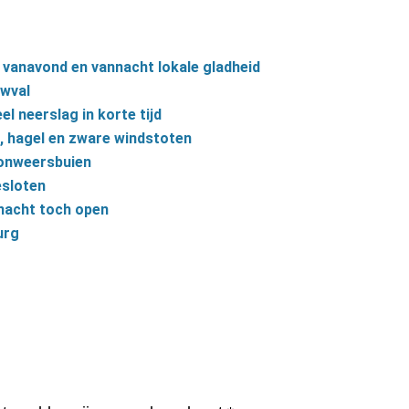
 vanavond en vannacht lokale gladheid
uwval
l neerslag in korte tijd
, hagel en zware windstoten
 onweersbuien
esloten
nacht toch open
urg