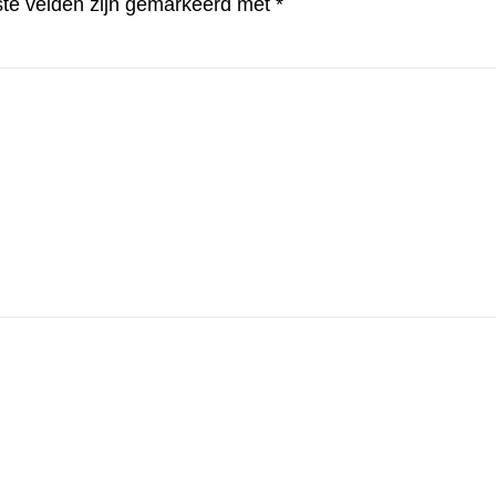
ste velden zijn gemarkeerd met
*