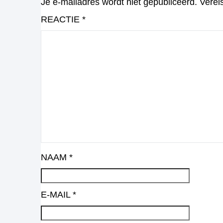
Je e-mailadres wordt niet gepubliceerd.
Verei
REACTIE
*
NAAM
*
E-MAIL
*