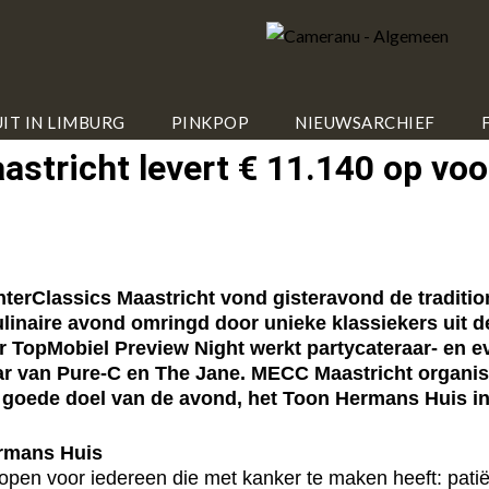
IT IN LIMBURG
PINKPOP
NIEUWSARCHIEF
aastricht levert € 11.140 op vo
rClassics Maastricht vond gisteravond de tradition
inaire avond omringd door unieke klassiekers uit de 
r TopMobiel Preview Night werkt partycateraar- en
 van Pure-C en The Jane. MECC Maastricht organisee
et goede doel van de avond, het Toon Hermans Huis in
ermans Huis
open voor iedereen die met kanker te maken heeft: patië