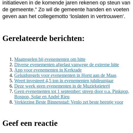
initiatieven in de komende jaren rekenen op steun van
de gemeente.” Zo wil de gemeente handen en voeten
geven aan het collegemotto ‘loslaten in vertrouwen’.
Gerelateerde berichten:
Maatregelen bij evenementen om hitte
Diverse evenementen afgelast vanwege de extreme hitte
App voor evenementen in Kerkrade
Geluidsregels voor evenementen in Horst aan de Maas
Weert investeert 4,5 ton in evenementen jubileumjaar
Deze week geen evenementen in de Muziekgieterij
Geen evenementen tot 1 september: streep door o.a. Pinkpop,
Bospop, Solar en André Rieu
Verkiezing Beste Binnenstad: Venlo zet beste beentje voor
Geef een reactie