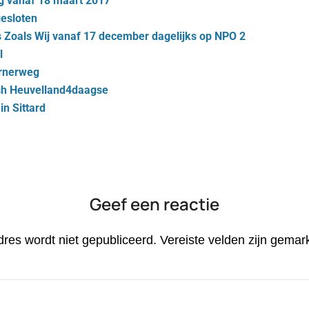
g vanaf 18 maart 2017
gesloten
 Zoals Wij vanaf 17 december dagelijks op NPO 2
l
arnerweg
nish Heuvelland4daagse
in Sittard
Geef een reactie
dres wordt niet gepubliceerd.
Vereiste velden zijn gema