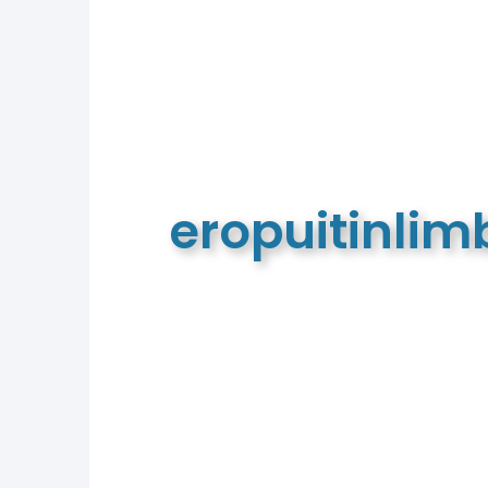
eropuitinli
De meest complete toeristische e
van Limburg en de euregio!