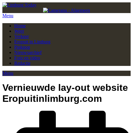
Menu
Home
Weer
Verkeer
Eropuit in Limburg
Pinkpop
Nieuwsarchief
Foto en video
Redactie
Menu
Vernieuwde lay-out website
Eropuitinlimburg.com