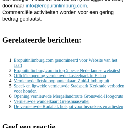
door naar
info@eropuitinlimburg.com
.
Commerciële activiteiten worden voor een gering
bedrag geplaatst.
Gerelateerde berichten:
Eropuitinlimburg.com genomineerd voor Website van het
Jaar!
Eropuitinlimburg.com in top 5 beste Nederlandse websites!
Officiële opening vernieuwde kasteelpark in Elsloo
Vernieuwde fietsknooppuntenkaart Zuid-Limburg uit
Speel- en ligweide vernieuwde Stadspark Kerkrade verboden
voor honden
Opening vernieuwde Mergellandroute Gronsveld-Hoogcruts
Vernieuwde wandelkaart Grensmaasvallei
De vernieuwde Rodahal: hotspot voor bezoekers en artiesten
Geef een reactie