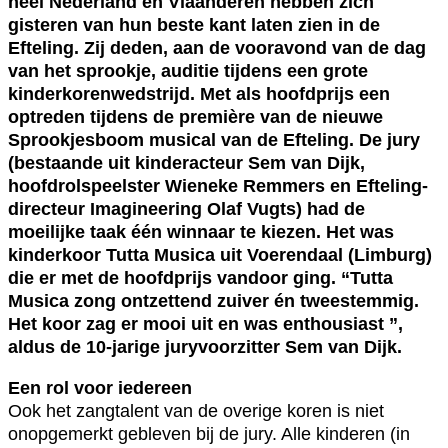
heel Nederland en Vlaanderen hebben zich
gisteren van hun beste kant laten zien in de
Efteling. Zij deden, aan de vooravond van de dag
van het sprookje, auditie tijdens een grote
kinderkorenwedstrijd. Met als hoofdprijs een
optreden tijdens de première van de nieuwe
Sprookjesboom musical van de Efteling. De jury
(bestaande uit kinderacteur Sem van Dijk,
hoofdrolspeelster Wieneke Remmers en Efteling-
directeur Imagineering Olaf Vugts) had de
moeilijke taak één winnaar te kiezen. Het was
kinderkoor Tutta Musica uit Voerendaal (Limburg)
die er met de hoofdprijs vandoor ging. “Tutta
Musica zong ontzettend zuiver én tweestemmig.
Het koor zag er mooi uit en was enthousiast ”,
aldus de 10-jarige juryvoorzitter Sem van Dijk.
Een rol voor iedereen
Ook het zangtalent van de overige koren is niet
onopgemerkt gebleven bij de jury. Alle kinderen (in