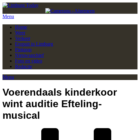
Menu
Home
Weer
Verkeer
Eropuit in Limburg
Pinkpop
Nieuwsarchief
Foto en video
Redactie
Menu
Voerendaals kinderkoor
wint auditie Efteling-
musical