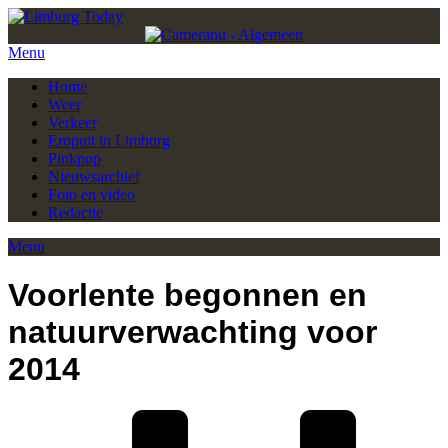
Menu
Home
Weer
Verkeer
Eropuit in Limburg
Pinkpop
Nieuwsarchief
Foto en video
Redactie
Menu
Voorlente begonnen en
natuurverwachting voor
2014