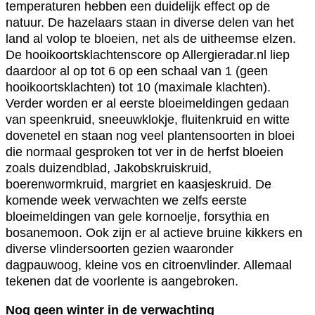
temperaturen hebben een duidelijk effect op de
natuur. De hazelaars staan in diverse delen van het
land al volop te bloeien, net als de uitheemse elzen.
De hooikoortsklachtenscore op Allergieradar.nl liep
daardoor al op tot 6 op een schaal van 1 (geen
hooikoortsklachten) tot 10 (maximale klachten).
Verder worden er al eerste bloeimeldingen gedaan
van speenkruid, sneeuwklokje, fluitenkruid en witte
dovenetel en staan nog veel plantensoorten in bloei
die normaal gesproken tot ver in de herfst bloeien
zoals duizendblad, Jakobskruiskruid,
boerenwormkruid, margriet en kaasjeskruid. De
komende week verwachten we zelfs eerste
bloeimeldingen van gele kornoelje, forsythia en
bosanemoon. Ook zijn er al actieve bruine kikkers en
diverse vlindersoorten gezien waaronder
dagpauwoog, kleine vos en citroenvlinder. Allemaal
tekenen dat de voorlente is aangebroken.
Nog geen winter in de verwachting