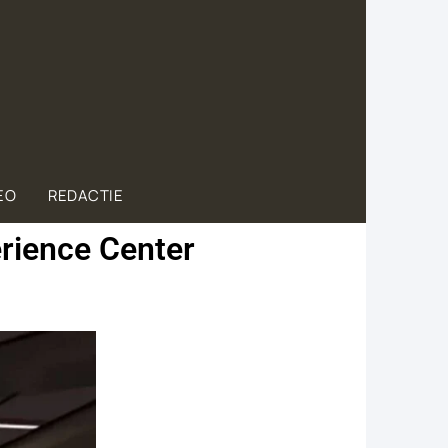
EO
REDACTIE
erience Center