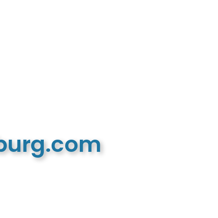
mburg.com
n recreatieve website