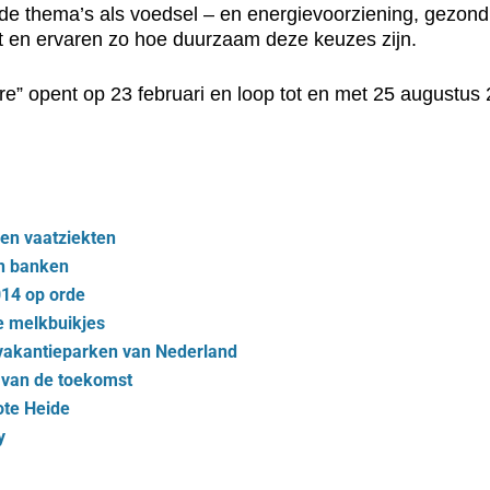
lende thema’s als voedsel – en energievoorziening, gezo
 en ervaren zo hoe duurzaam deze keuzes zijn.
ure” opent op 23 februari en loop tot en met 25 augustus
en vaatziekten
in banken
14 op orde
 melkbuikjes
 vakantieparken van Nederland
s van de toekomst
ote Heide
y