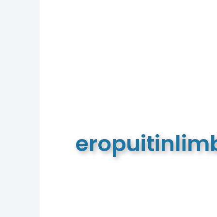
eropuitinli
De meest complete toeristische e
van Limburg en de euregio!