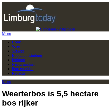
Menu
Home
Weer
Verkeer
Eropuit in Limburg
Pinkpop
Nieuwsarchief
Foto en video
Redactie
Menu
Weerterbos is 5,5 hectare
bos rijker