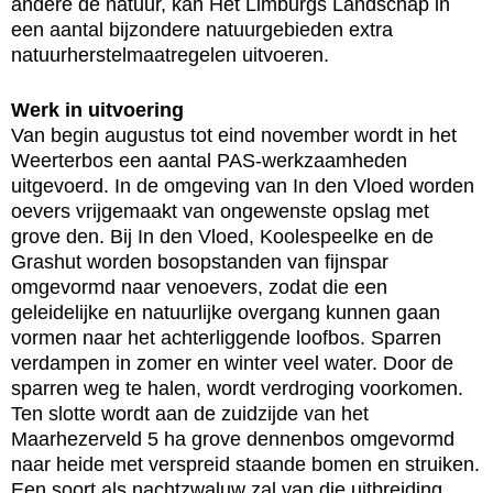
andere de natuur, kan Het Limburgs Landschap in
een aantal bijzondere natuurgebieden extra
natuurherstelmaatregelen uitvoeren.
Werk in uitvoering
Van begin augustus tot eind november wordt in het
Weerterbos een aantal PAS-werkzaamheden
uitgevoerd. In de omgeving van In den Vloed worden
oevers vrijgemaakt van ongewenste opslag met
grove den. Bij In den Vloed, Koolespeelke en de
Grashut worden bosopstanden van fijnspar
omgevormd naar venoevers, zodat die een
geleidelijke en natuurlijke overgang kunnen gaan
vormen naar het achterliggende loofbos. Sparren
verdampen in zomer en winter veel water. Door de
sparren weg te halen, wordt verdroging voorkomen.
Ten slotte wordt aan de zuidzijde van het
Maarhezerveld 5 ha grove dennenbos omgevormd
naar heide met verspreid staande bomen en struiken.
Een soort als nachtzwaluw zal van die uitbreiding