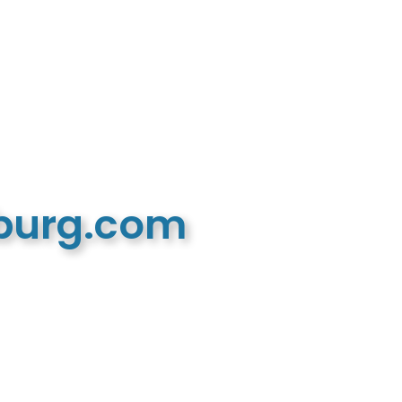
mburg.com
n recreatieve website