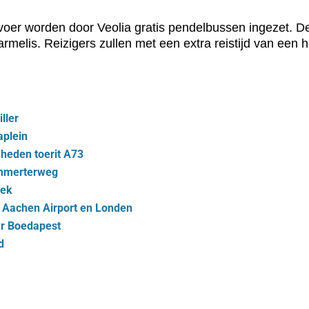
oer worden door Veolia gratis pendelbussen ingezet. D
rmelis. Reizigers zullen met een extra reistijd van een 
ller
aplein
heden toerit A73
mmerterweg
oek
t Aachen Airport en Londen
ar Boedapest
d