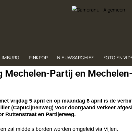
 LIMBURG
PINKPOP
NIEUWSARCHIEF
FOTO EN VID
g Mechelen-Partij en Mechelen-
et vrijdag 5 april en op maandag 8 april is de verb
ller (Capucijnenweg) voor doorgaand verkeer afgesl
 Ruttenstraat en Partijerweg.
n zal middels borden worden omgeleid via Vijlen.