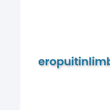
eropuitinli
De meest complete toeristische e
van Limburg en de euregio!