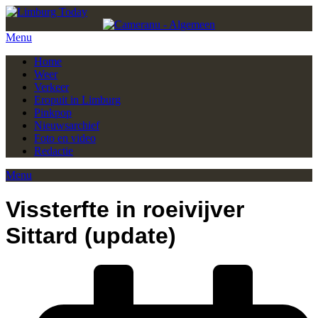
Menu
Home
Weer
Verkeer
Eropuit in Limburg
Pinkpop
Nieuwsarchief
Foto en video
Redactie
Menu
Vissterfte in roeivijver
Sittard (update)