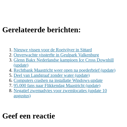
Gerelateerde berichten:
Nieuwe vissen voor de Roeivijver in Sittard
Onverwachte vissterfte in Geulpark Valkenburg
Glenn Bakx Nederlandse kampioen Ice Cross Downhill
(update)
Rechtbank Maastricht weer open na poederbrief (update)
Deel van Landgraaf zonder water (update)
Computers crashen na installatie Windows-update
95.000 fans naar Flikkendag Maastricht (update)
Negatief zwemadvies voor zwemlocaties (update 10
augustus)
Geef een reactie