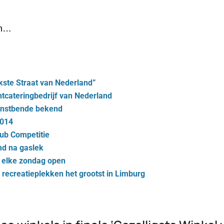
en…
ukste Straat van Nederland”
ntcateringbedrijf van Nederland
Kunstbende bekend
2014
lub Competitie
md na gaslek
t elke zondag open
 recreatieplekken het grootst in Limburg