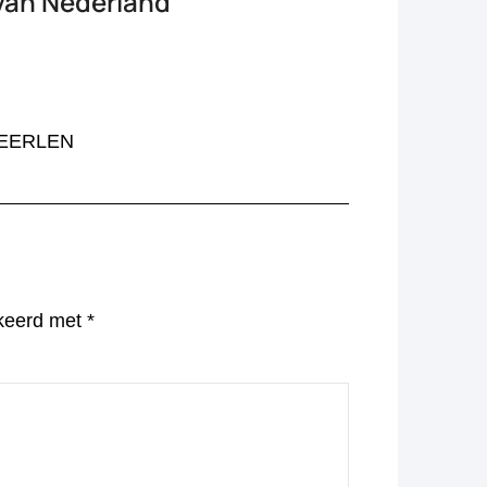
 van Nederland’
”
 HEERLEN
rkeerd met
*