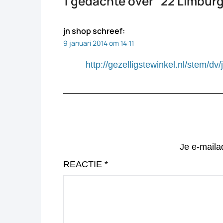
1 gedachte over “
22 Limburgs
jn shop
schreef:
9 januari 2014 om 14:11
http://gezelligstewinkel.nl/stem/dv
Je e-maila
REACTIE
*