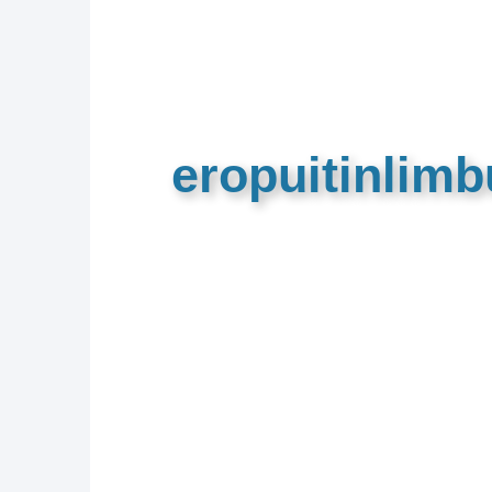
eropuitinlim
De meest complete toeristische e
van Limburg en de euregio!