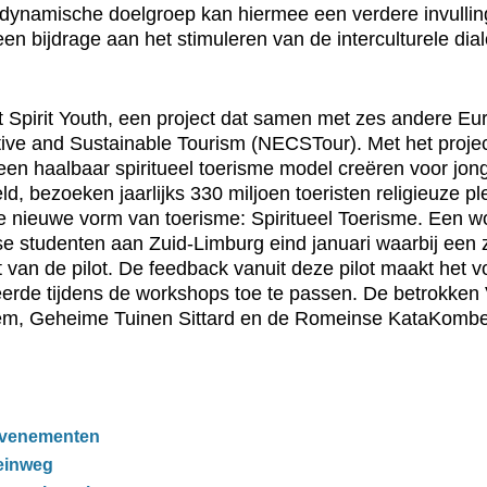
 dynamische doelgroep kan hiermee een verdere invulli
en bijdrage aan het stimuleren van de interculturele dia
ct Spirit Youth, een project dat samen met zes andere Eu
ve and Sustainable Tourism (NECSTour). Met het project
een haalbaar spiritueel toerisme model creëren voor jon
, bezoeken jaarlijks 330 miljoen toeristen religieuze ple
ze nieuwe vorm van toerisme: Spiritueel Toerisme. Een 
e studenten aan Zuid-Limburg eind januari waarbij een 
t van de pilot. De feedback vanuit deze pilot maakt het
eleerde tijdens de workshops toe te passen. De betrokk
tem, Geheime Tuinen Sittard en de Romeinse KataKomb
tevenementen
einweg