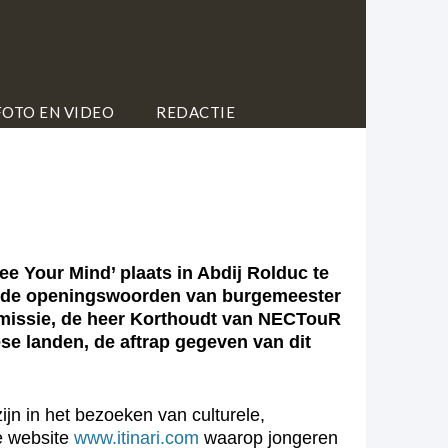
FOTO EN VIDEO
REDACTIE
ee Your Mind’ plaats in Abdij Rolduc te
ende openingswoorden van burgemeester
mmissie, de heer Korthoudt van NECTouR
e landen, de aftrap gegeven van dit
ijn in het bezoeken van culturele,
e website
www.itinari.com
waarop jongeren