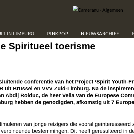
IT IN LIMBURG
PINKPOP
NIEUWSARCHIEF
e Spiritueel toerisme
itende conferentie van het Project ‘Spirit Youth-Fr
 uit Brussel en VVV Zuid-Limburg. Na de inspirer
an Abdij Rolduc, de heer Vella van de Europese Co
burg hebben de genodigden, afkomstig uit 7 Europes
timuleren van jonge reizigers die vooral geïnteresseerd z
n verbindende bestemmingen. Dit heeft geresulteerd in d