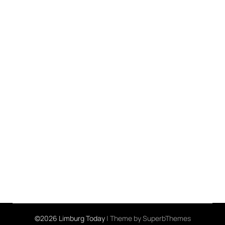
©2026 Limburg Today
| Theme by
SuperbThemes