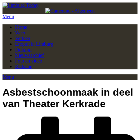
Menu
Home
Weer
Verkeer
Eropuit in Limburg
Pinkpop
Nieuwsarchief
Foto en video
Redactie
Menu
Asbestschoonmaak in deel
van Theater Kerkrade