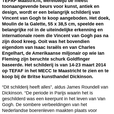
TEFAF Maastricht, wereldwijd de meest
toonaangevende beurs voor kunst, antiek en
design, wordt er een belangrijk schilderij van
Vincent van Gogh te koop aangeboden. Het doek,
Moulin de la Galette, 55 x 38,5 cm, speelde een
belangrijke rol in de uiteindelijke erkenning en
internationale roem die Vincent van Gogh pas na
zijn dood kreeg. Ooit was het bovendien
eigendom van Isaac Israëls en van Charles
Engelhart, de Amerikaanse miljonair op wie Ian
Fleming zijn beruchte schurk Goldfinger
baseerde. Het schilderij is van 14-23 maart 2014
op TEFAF in het MECC te Maastricht te zien en te
koop bij de Britse kunsthandel Dickinson.
“Dit schilderij heeft alles”, aldus James Roundell van
Dickinson. “De periode in Parijs waarin het is
geschilderd was een keerpunt in het leven van Van
Gogh. De sombere verbeeldingen van het
Nederlandse boerenleven maakten plaats voor