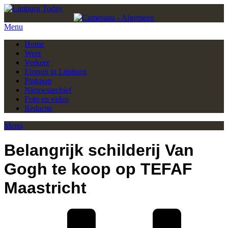
Menu
Home
Weer
Verkeer
Eropuit in Limburg
Pinkpop
Nieuwsarchief
Foto en video
Redactie
Menu
Belangrijk schilderij Van
Gogh te koop op TEFAF
Maastricht