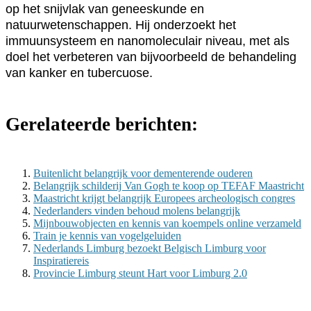
op het snijvlak van geneeskunde en
natuurwetenschappen. Hij onderzoekt het
immuunsysteem en nanomoleculair niveau, met als
doel het verbeteren van bijvoorbeeld de behandeling
van kanker en tubercuose.
Gerelateerde berichten:
Buitenlicht belangrijk voor dementerende ouderen
Belangrijk schilderij Van Gogh te koop op TEFAF Maastricht
Maastricht krijgt belangrijk Europees archeologisch congres
Nederlanders vinden behoud molens belangrijk
Mijnbouwobjecten en kennis van koempels online verzameld
Train je kennis van vogelgeluiden
Nederlands Limburg bezoekt Belgisch Limburg voor
Inspiratiereis
Provincie Limburg steunt Hart voor Limburg 2.0