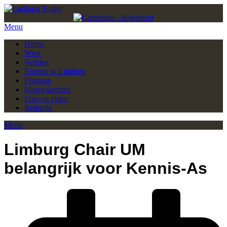
Menu
Home
Weer
Verkeer
Eropuit in Limburg
Pinkpop
Nieuwsarchief
Foto en video
Redactie
Menu
Limburg Chair UM
belangrijk voor Kennis-As