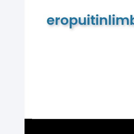
eropuitinli
De meest complete toeristische e
van Limburg en de euregio!