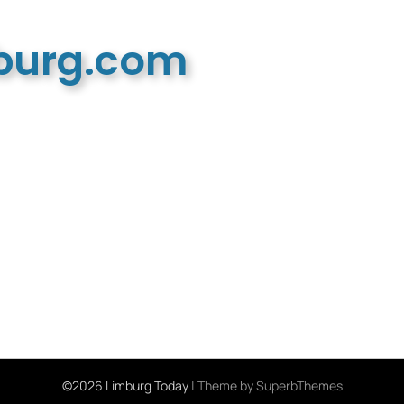
mburg.com
n recreatieve website
©2026 Limburg Today
| Theme by
SuperbThemes