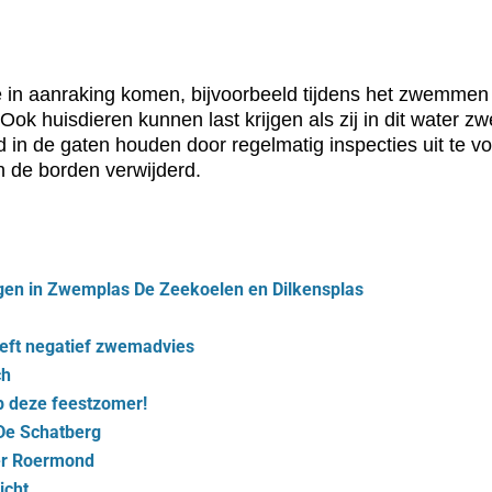
in aanraking komen, bijvoorbeeld tijdens het zwemmen o
 Ook huisdieren kunnen last krijgen als zij in dit wate
nd in de gaten houden door regelmatig inspecties uit te
 de borden verwijderd.
en in Zwemplas De Zeekoelen en Dilkensplas
eft negatief zwemadvies
ch
p deze feestzomer!
De Schatberg
er Roermond
icht