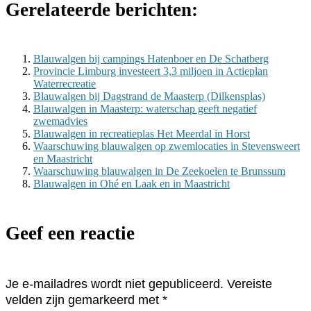
Gerelateerde berichten:
Blauwalgen bij campings Hatenboer en De Schatberg
Provincie Limburg investeert 3,3 miljoen in Actieplan
Waterrecreatie
Blauwalgen bij Dagstrand de Maasterp (Dilkensplas)
Blauwalgen in Maasterp: waterschap geeft negatief
zwemadvies
Blauwalgen in recreatieplas Het Meerdal in Horst
Waarschuwing blauwalgen op zwemlocaties in Stevensweert
en Maastricht
Waarschuwing blauwalgen in De Zeekoelen te Brunssum
Blauwalgen in Ohé en Laak en in Maastricht
Geef een reactie
Je e-mailadres wordt niet gepubliceerd.
Vereiste
velden zijn gemarkeerd met
*