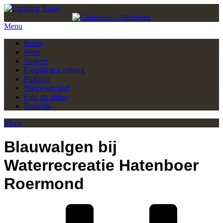
Menu
Home
Weer
Verkeer
Eropuit in Limburg
Pinkpop
Nieuwsarchief
Foto en video
Redactie
Menu
Blauwalgen bij
Waterrecreatie Hatenboer
Roermond