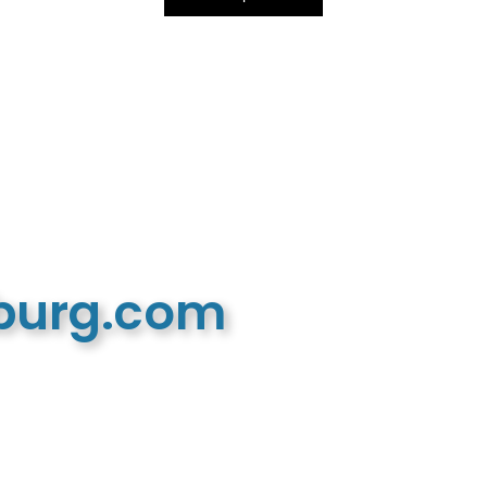
mburg.com
n recreatieve website