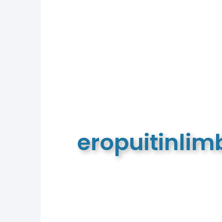
eropuitinli
De meest complete toeristische e
van Limburg en de euregio!