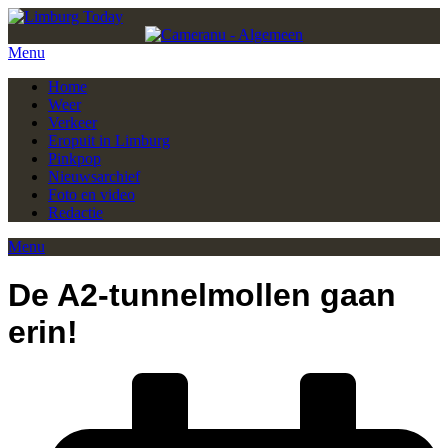
Menu
Home
Weer
Verkeer
Eropuit in Limburg
Pinkpop
Nieuwsarchief
Foto en video
Redactie
Menu
De A2-tunnelmollen gaan
erin!