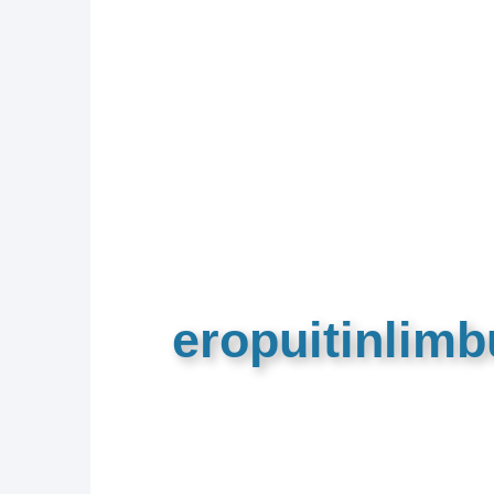
eropuitinlim
De meest complete toeristische e
van Limburg en de euregio!