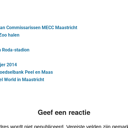
d van Commissarissen MECC Maastricht
Zoo halen
n Roda-stadion
njer 2014
voedselbank Peel en Maas
l World in Maastricht
Geef een reactie
dres wordt niet gepubliceerd.
Vereiste velden zijn gema