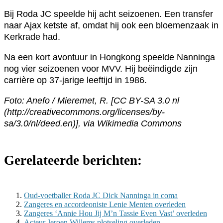
Bij Roda JC speelde hij acht seizoenen. Een transfer
naar Ajax ketste af, omdat hij ook een bloemenzaak in
Kerkrade had.
Na een kort avontuur in Hongkong speelde Nanninga
nog vier seizoenen voor MVV. Hij beëindigde zijn
carrière op 37-jarige leeftijd in 1986.
Foto: Anefo / Mieremet, R. [CC BY-SA 3.0 nl
(http://creativecommons.org/licenses/by-
sa/3.0/nl/deed.en)], via Wikimedia Commons
Gerelateerde berichten:
Oud-voetballer Roda JC Dick Nanninga in coma
Zangeres en accordeoniste Lenie Menten overleden
Zangeres ‘Annie Hou Jij M’n Tassie Even Vast’ overleden
Acteur Jeroen Willems plotseling overleden