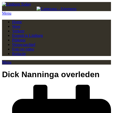
Menu
Home
Weer
Verkeer
Eropuit in Limburg
Pinkpop
Nieuwsarchief
Foto en video
Redactie
Menu
Dick Nanninga overleden