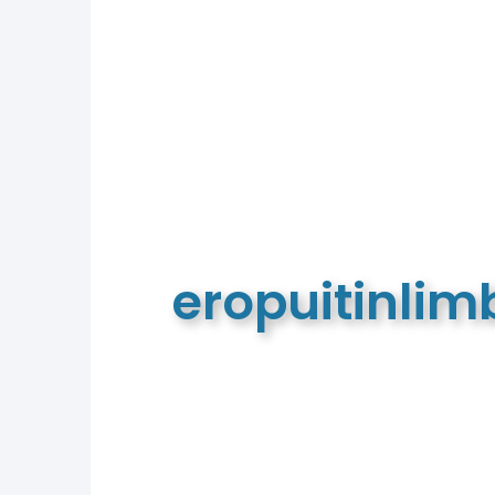
eropuitinli
De meest complete toeristische e
van Limburg en de euregio!