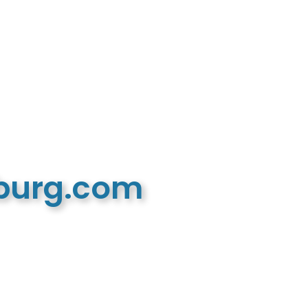
mburg.com
n recreatieve website