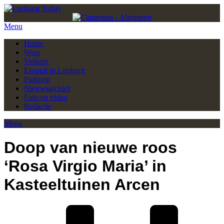
Menu
Home
Weer
Verkeer
Eropuit in Limburg
Pinkpop
Nieuwsarchief
Foto en video
Redactie
Menu
Doop van nieuwe roos
‘Rosa Virgio Maria’ in
Kasteeltuinen Arcen