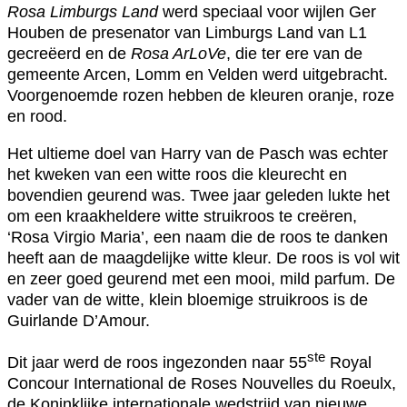
Rosa Limburgs Land
werd speciaal voor wijlen Ger
Houben de presenator van Limburgs Land van L1
gecreëerd en de
Rosa ArLoVe
, die ter ere van de
gemeente Arcen, Lomm en Velden werd uitgebracht.
Voorgenoemde rozen hebben de kleuren oranje, roze
en rood.
Het ultieme doel van Harry van de Pasch was echter
het kweken van een witte roos die kleurecht en
bovendien geurend was. Twee jaar geleden lukte het
om een kraakheldere witte struikroos te creëren,
‘Rosa Virgio Maria’, een naam die de roos te danken
heeft aan de maagdelijke witte kleur. De roos is vol wit
en zeer goed geurend met een mooi, mild parfum. De
vader van de witte, klein bloemige struikroos is de
Guirlande D’Amour.
ste
Dit jaar werd de roos ingezonden naar 55
Royal
Concour International de Roses Nouvelles du Roeulx,
de Koninklijke internationale wedstrijd van nieuwe