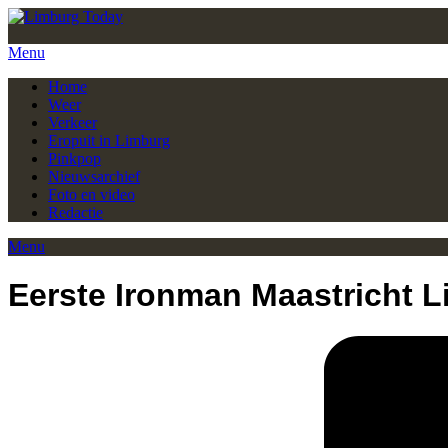
Menu
Home
Weer
Verkeer
Eropuit in Limburg
Pinkpop
Nieuwsarchief
Foto en video
Redactie
Menu
Eerste Ironman Maastricht 