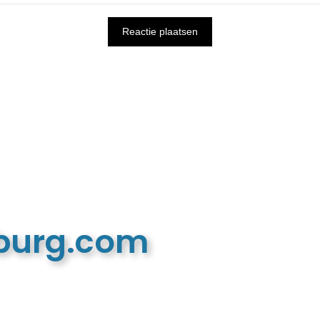
mburg.com
n recreatieve website