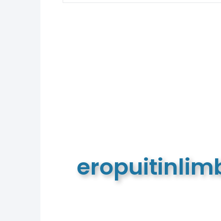
eropuitinli
De meest complete toeristische e
van Limburg en de euregio!