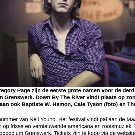
egory Page zijn de eerste grote namen voor de derde
m Grenswerk. Down By The River vindt plaats op zon
staan ook Baptiste W. Hamon, Cale Tyson (foto) en Th
mer van Neil Young. Het festival vindt pal aan de Maas
h op frisse en vernieuwende americana en rootsmuziek. V
 Poppodium Grenswerk. Tickets zijn te koop via de websi