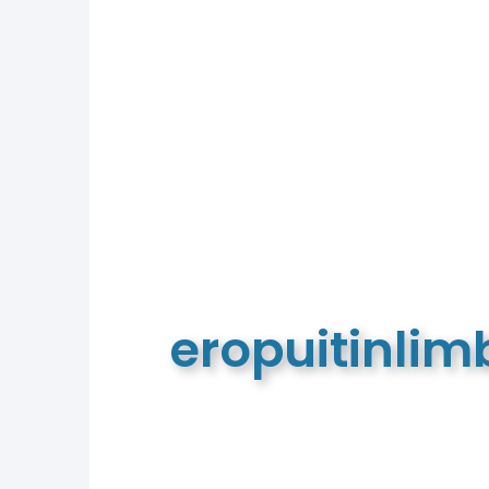
eropuitinli
De meest complete toeristische e
van Limburg en de euregio!