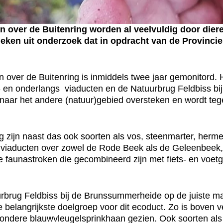
over de Buitenring worden al veelvuldig door dier
ebleken uit onderzoek dat in opdracht van de Provinc
over de Buitenring is inmiddels twee jaar gemonitord. 
- en onderlangs viaducten en de Natuurbrug Feldbiss b
ar het andere (natuur)gebied oversteken en wordt tegelij
 zijn naast das ook soorten als vos, steenmarter, herme
iaducten over zowel de Rode Beek als de Geleenbeek, bl
e faunastroken die gecombineerd zijn met fiets- en voet
rug Feldbiss bij de Brunssummerheide op de juiste mani
 belangrijkste doelgroep voor dit ecoduct. Zo is boven 
zondere blauwvleugelsprinkhaan gezien. Ook soorten als