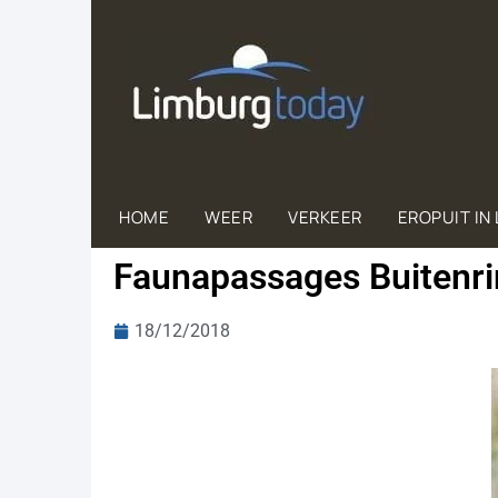
HOME
WEER
VERKEER
EROPUIT IN
Fau­nap­as­sa­ges Bui­ten­ri
18/12/2018