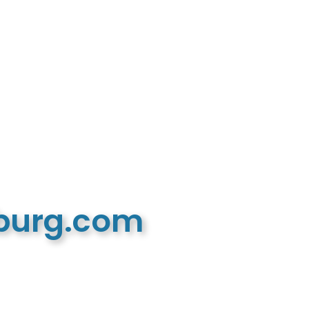
mburg.com
n recreatieve website