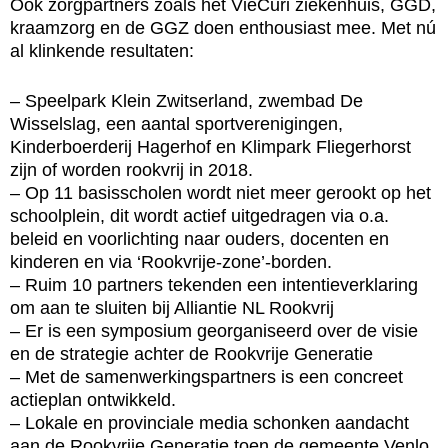
Ook zorgpartners zoals het VieCuri ziekenhuis, GGD,
kraamzorg en de GGZ doen enthousiast mee. Met nú
al klinkende resultaten:
– Speelpark Klein Zwitserland, zwembad De
Wisselslag, een aantal sportverenigingen,
Kinderboerderij Hagerhof en Klimpark Fliegerhorst
zijn of worden rookvrij in 2018.
– Op 11 basisscholen wordt niet meer gerookt op het
schoolplein, dit wordt actief uitgedragen via o.a.
beleid en voorlichting naar ouders, docenten en
kinderen en via ‘Rookvrije-zone’-borden.
– Ruim 10 partners tekenden een intentieverklaring
om aan te sluiten bij Alliantie NL Rookvrij
– Er is een symposium georganiseerd over de visie
en de strategie achter de Rookvrije Generatie
– Met de samenwerkingspartners is een concreet
actieplan ontwikkeld.
– Lokale en provinciale media schonken aandacht
aan de Rookvrije Generatie toen de gemeente Venlo