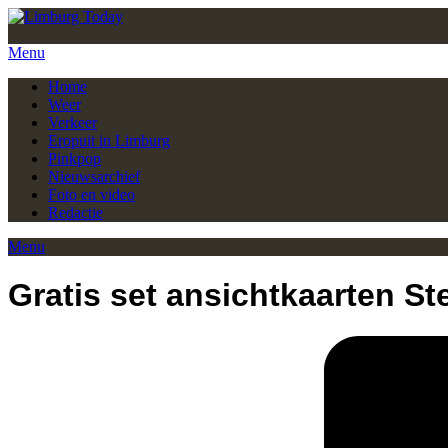
Menu
Home
Weer
Verkeer
Eropuit in Limburg
Pinkpop
Nieuwsarchief
Foto en video
Redactie
Menu
Gratis set ansichtkaarten 