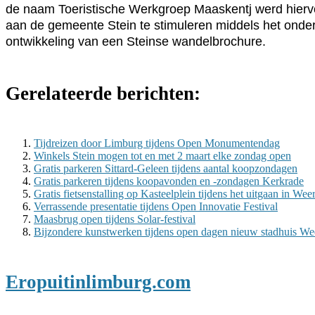
de naam Toeristische Werkgroep Maaskentj werd hiervoor
aan de gemeente Stein te stimuleren middels het onder
ontwikkeling van een Steinse wandelbrochure.
Gerelateerde berichten:
Tijdreizen door Limburg tijdens Open Monumentendag
Winkels Stein mogen tot en met 2 maart elke zondag open
Gratis parkeren Sittard-Geleen tijdens aantal koopzondagen
Gratis parkeren tijdens koopavonden en -zondagen Kerkrade
Gratis fietsenstalling op Kasteelplein tijdens het uitgaan in Weer
Verrassende presentatie tijdens Open Innovatie Festival
Maasbrug open tijdens Solar-festival
Bijzondere kunstwerken tijdens open dagen nieuw stadhuis We
Eropuitinlimburg.com