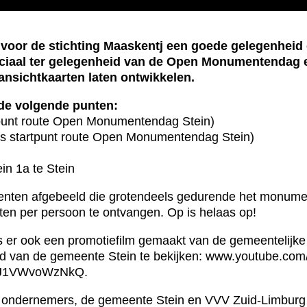
or de stichting Maaskentj een goede gelegenheid 
eciaal ter gelegenheid van de Open Monumentendag 
e ansichtkaarten laten ontwikkelen.
j de volgende punten:
tpunt route Open Monumentendag Stein)
ens startpunt route Open Monumentendag Stein)
in 1a te Stein
enten afgebeeld die grotendeels gedurende het monume
rten per persoon te ontvangen. Op is helaas op!
 er ook een promotiefilm gemaakt van de gemeentelijke
gheid van de gemeente Stein te bekijken: www.youtube.co
0fJ1VWvoWzNkQ.
e ondernemers, de gemeente Stein en VVV Zuid-Limburg a