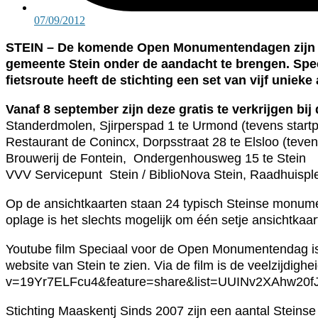
07/09/2012
STEIN – De komende Open Monumentendagen zijn vo
gemeente Stein onder de aandacht te brengen. Sp
fietsroute heeft de stichting een set van vijf uniek
Vanaf 8 september zijn deze gratis te verkrijgen bi
Standerdmolen, Sjirperspad 1 te Urmond (tevens star
Restaurant de Conincx, Dorpsstraat 28 te Elsloo (tev
Brouwerij de Fontein, Ondergenhousweg 15 te Stein
VVV Servicepunt Stein / BiblioNova Stein, Raadhuisple
Op de ansichtkaarten staan 24 typisch Steinse monum
oplage is het slechts mogelijk om één setje ansichtkaa
Youtube film Speciaal voor de Open Monumentendag is
website van Stein te zien. Via de film is de veelzijdi
v=19Yr7ELFcu4&feature=share&list=UUINv2XAhw2
Stichting Maaskentj Sinds 2007 zijn een aantal Steins