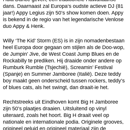
dans. Daarnaast zal Europa‘s oudste actieve DJ (81
jaar!) Appy Legius zijn 50’s show komen doen. Appy
is bekend in de regio van het legendarische Venlose
duo Appy & Henk.
Willy ‘The Kid’ Storm (ES) is in zijn nomadenbestaan
heel Europa door gegaan om stijlen als de Doo-wop,
de Jumpin’ Jive, de West Coast Jump Blues en de
Rockabilly te prediken. Hij draaide onder andere op
Rumburk Rumble (Tsjechië), Screamin’ Festival
(Spanje) en Summer Jamboree (Italië). Deze teddy
boy maakt geen onderscheid tussen rockers, teddy’s
of blues cats, als het swingt, dan draait-ie het.
Rechtstreeks uit Eindhoven komt Big H Jamboree
zijn 50’s plaatjes draaien. Uitsluitend op vinyl
uiteraard, zoals het hoort. Big H draait veel op
nationale en internationale podia. Originele grooves,
origineel geluid en origineel materiaal zijn de