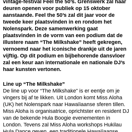
vintage-festival Feel the 50’s. Grenswerk zal haar
deuren openen voor publiek op 15 oktober
aanstaande. Feel the 50’s zal dit jaar voor de
tweede keer plaatsvinden in en rondom het
Nolenspark. Deze samenwerking gaat
plaatsvinden in de vorm van een podium dat de
illustere naam “The Milkshake” heeft gekregen,
vernoemd naar het iconische drankje uit de jaren
vijftig. Op dit podium en bijbehorende dansvloer
zal een keur aan internationale en nationale DJ’s
haar kunsten vertonen.
Line up “The Milkshake”
De line up voor “The Milkshake” is er eentje om je
vingers bij af te likken. Uit London komt Miss Aloha
(UK) het Nolenspark naar Hawaïiaanse sferen tillen.
Miss Aloha is organisatrice, oprichtster en resident DJ
van de bekende Hula Boogie evenementen in
London. Tevens zal Miss Aloha workshops Hukilau
Hula Dance geven, een traditionele Hawaïiaanse