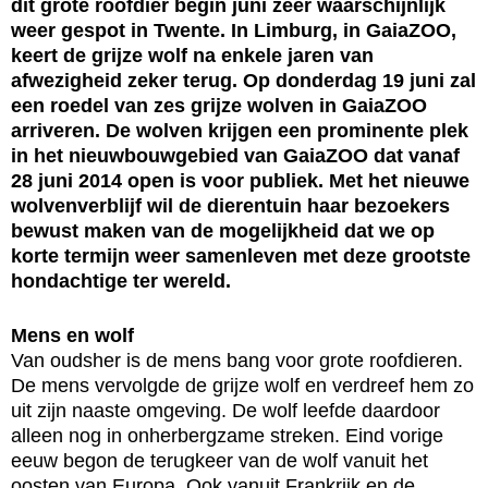
dit grote roofdier begin juni zeer waarschijnlijk
weer gespot in Twente. In Limburg, in GaiaZOO,
keert de grijze wolf na enkele jaren van
afwezigheid zeker terug. Op donderdag 19 juni zal
een roedel van zes grijze wolven in GaiaZOO
arriveren. De wolven krijgen een prominente plek
in het nieuwbouwgebied van GaiaZOO dat vanaf
28 juni 2014 open is voor publiek. Met het nieuwe
wolvenverblijf wil de dierentuin haar bezoekers
bewust maken van de mogelijkheid dat we op
korte termijn weer samenleven met deze grootste
hondachtige ter wereld.
Mens en wolf
Van oudsher is de mens bang voor grote roofdieren.
De mens vervolgde de grijze wolf en verdreef hem zo
uit zijn naaste omgeving. De wolf leefde daardoor
alleen nog in onherbergzame streken. Eind vorige
eeuw begon de terugkeer van de wolf vanuit het
oosten van Europa. Ook vanuit Frankrijk en de