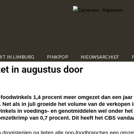
IT IN LIMBURG
PINKPOP
NIEUWSARCHIEF
et in augustus door
odwinkels 1,4 procent meer omgezet dan een jaar 
et als in juli groeide het volume van de verkopen 
nkels in voedings- en genotmiddelen wel onder het n
 omzetkrimp van 0,7 procent. Dit heeft het CBS van
n drogisterijen na lieten alle non-foodbranches een omzet