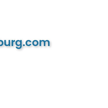
mburg.com
n recreatieve website