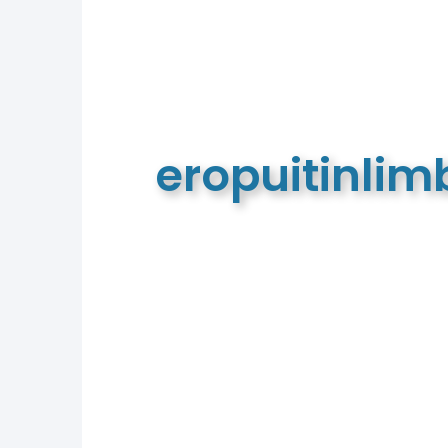
eropuitinli
De meest complete toeristische e
van Limburg en de euregio!