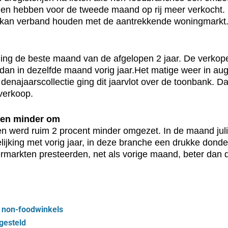
kelen hebben voor de tweede maand op rij meer verkocht. 
 kan verband houden met de aantrekkende woningmarkt
ing de beste maand van de afgelopen 2 jaar. De verkoper
an in dezelfde maand vorig jaar.Het matige weer in aug
 denajaarscollectie ging dit jaarvlot over de toonbank. 
tverkoop.
ten minder om
len werd ruim 2 procent minder omgezet. In de maand ju
elijking met vorig jaar, in deze branche een drukke don
ermarkten presteerden, net als vorige maand, beter dan 
j non-foodwinkels
 gesteld