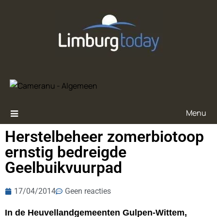
Menu
Herstelbeheer zomerbiotoop
ernstig bedreigde
Geelbuikvuurpad
17/04/2014
Geen reacties
In de Heuvellandgemeenten Gulpen-Wittem,