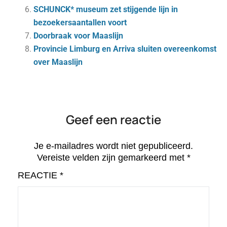
SCHUNCK* museum zet stijgende lijn in
bezoekersaantallen voort
Door­braak voor Maas­lijn
Pro­vin­cie Lim­burg en Ar­ri­va slui­ten over­een­komst
over Maas­lijn
Geef een reactie
Je e-mailadres wordt niet gepubliceerd.
Vereiste velden zijn gemarkeerd met
*
REACTIE
*